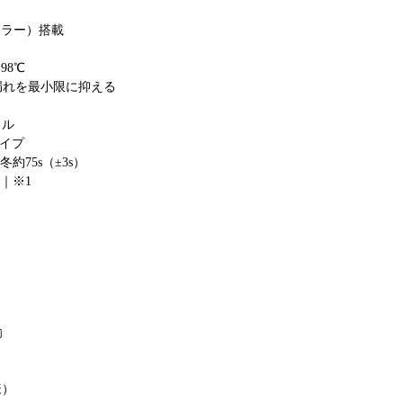
製ボイラー）搭載
98℃
漏れを最小限に抑える
ドル
タイプ
約75s（±3s）
 ｜※1
鍮
様）