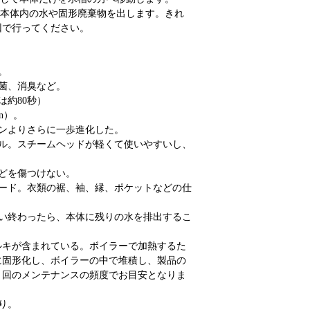
、本体内の水や固形廃棄物を出します。きれ
回で行ってください。
。
菌、消臭など。
は約80秒）
in）。
ンよりさらに一歩進化した。
ドル。スチームヘッドが軽くて使いやすいし、
どを傷つけない。
ボード。衣類の裾、袖、縁、ポケットなどの仕
使い終わったら、本体に残りの水を排出するこ
ルキが含まれている。ボイラーで加熱するた
に固形化し、ボイラーの中で堆積し、製品の
２回のメンテナンスの頻度でお目安となりま
り。