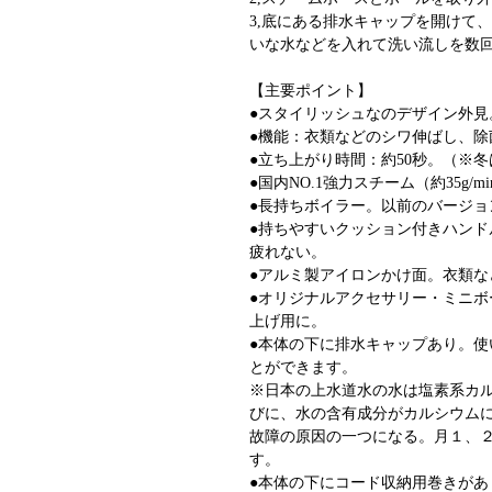
3,底にある排水キャップを開けて
いな水などを入れて洗い流しを数
【主要ポイント】
●スタイリッシュなのデザイン外見
●機能：衣類などのシワ伸ばし、除
●立ち上がり時間：約50秒。（※冬
●国内NO.1強力スチーム（約35g/m
●長持ちボイラー。以前のバージョ
●持ちやすいクッション付きハン
疲れない。
●アルミ製アイロンかけ面。衣類な
●オリジナルアクセサリー・ミニ
上げ用に。
●本体の下に排水キャップあり。
とができます。
※日本の上水道水の水は塩素系カ
びに、水の含有成分がカルシウム
故障の原因の一つになる。月１、
す。
●本体の下にコード収納用巻きがあ