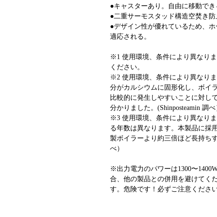
●キャスターあり。自由に移動でき
●二重サーモスタッド構造空焚き防
●デザイン性が優れているため、
適応される。
※1 使用環境、条件により異なり
ください。
※2 使用環境、条件により異なり
分がカルシウムに固形化し、ボイ
比較的に発生しやすいことに対し
分かりました。(Shinposteamin 調
※3 使用環境、条件により異なり
る年数は異なります。本製品に採
製ボイラーより約三倍ほど長持ちすること
べ）
※出力電力のパワーは1300〜14
合、他の製品との併用を避けてく
す。危険です！必ずご注意くださ