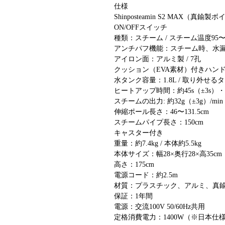
仕様
Shinposteamin S2 MAX（真鍮
ON/OFFスイッチ
種類：スチーム / スチーム温度95〜
アンチパフ機能：スチーム時、水
アイロン面：アルミ製 / 7孔
クッション（EVA素材）付きハン
水タンク容量：1.8L / 取り外せる
ヒートアップ時間：約45s（±3s）・冬
スチームの出力: 約32g（±3g）/min
伸縮ポール長さ：46〜131.5cm
スチームパイプ長さ：150cm
キャスター付き
重量：約7.4kg / 本体約5.5kg
本体サイズ：幅28×奥行28×高35cm
高さ：175cm
電源コード：約2.5m
材質：プラスチック、アルミ、真
保証：1年間
電源：交流100V 50/60Hz共用
定格消費電力：1400W（※日本仕