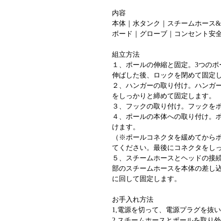
内容
本体｜水タンク｜スチームホース
ボード｜グローブ｜コンセント安
組立方法
１、ポールの伸縮と固定。3つのポ
伸ばした後、ロックを閉めて固定
２、ハンガーの取り付け。ハンガ
をしっかりと締めて固定します。
３、フックの取り付け。フックを
４、ポールの本体への取り付け。
けます。
（※ポールコネクタを緩めてから
てください。最後にコネクタをし
５、スチームホースとヘッドの接続
部のスチームホースを本体の差し
に回して固定します。
お手入れ方法
1,電源を切って、電源プラグを抜
2,スチームホースとポールを取り