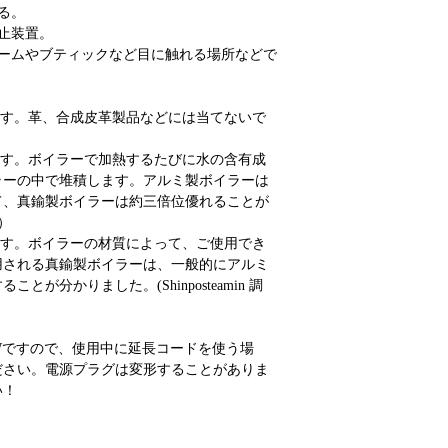
る。
止装置。
ホームやブティックなど目に触れる場所などで
ます。革、合成皮革製品などには当てないで
ます。ボイラーで加熱するたびに水の含有成
ラーの中で堆積します。アルミ製ボイラーは
て、真鍮製ボイラーは約三倍位優れることが
べ）
ます。ボイラーの材質によって、ご使用でき
用される真鍮製ボイラーは、一般的にアルミ
が分かりました。(Shinposteamin 調
00Wですので、使用中に延長コードを使う場
ださい。電源プラグは変形することがありま
い！