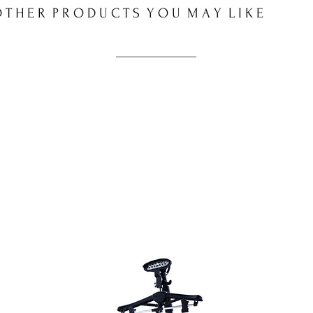
 T H E R P R O D U C T S Y O U M A Y L I K E