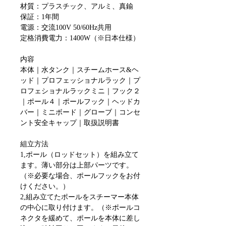
材質：プラスチック、アルミ、真鍮
保証：1年間
電源：交流100V 50/60Hz共用
定格消費電力：1400W（※日本仕様）
内容
本体｜水タンク｜スチームホース&ヘ
ッド｜プロフェッショナルラック｜プ
ロフェショナルラックミニ｜フック２
｜ポール４｜ポールフック｜ヘッドカ
バー｜ミニボード｜グローブ｜コンセ
ント安全キャップ｜取扱説明書
組立方法
1,ポール（ロッドセット）を組み立て
ます。薄い部分は上部パーツです。
（※必要な場合、ポールフックをお付
けください。）
2,組み立てたポールをスチーマー本体
の中心に取り付けます。（※ポールコ
ネクタを緩めて、ポールを本体に差し