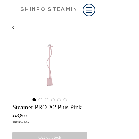
S H I N P O S T E A M I N
Steamer PRO-X2 Plus Pink
Price
¥43,800
消費税 Included
Out of Stock