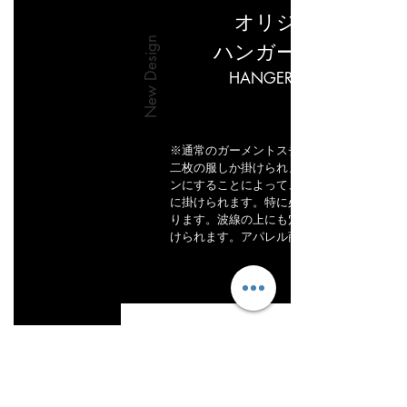
オリジナル
New Design
ハンガーフック
HANGER HOOK
※通常のガーメントスチーマーは凡そ一、
二枚の服しか掛けられません。このデザイ
ンにすることによって、気軽に何枚も同時
に掛けられます。特に必要な時には大助か
ります。波線の上にも穴にもハンガーが掛
けられます。アパレル商店などに大活躍。