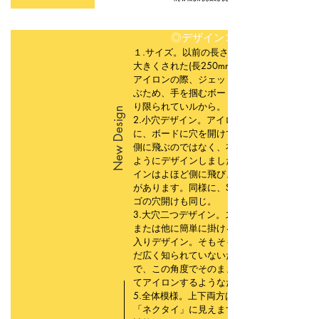
​◎デザインコンテンツ
１.サイズ。以前の長さ170mmよりサイズを
大きくされた(長250mm✖︎幅165mm)理由。
アイロンの際、ジェットスチームが広く飛
ぶため、手を掴むボードのスペースがかな
り限られていルから。
New Design
2.小穴デザイン。アイロン効果を増すため
に、ボードに穴を開けてよりスチームが横
側に飛ぶのではなく、衣類の裏面にも貫く
ようにデザインしました。以前平板のデザ
インはよほど側に飛びます。火傷すること
があります。同様に、SHINPOSTEAMINロ
ゴの穴開けも同じ。
3.大穴二つデザイン。スチーマーのフック
または他に簡単に掛けるため。4.襟の模様
入りデザイン。そもそもアイロン自体はま
だ広く知られていないため、襟の形を刻ん
で、この角度でそのままシャツの襟に当て
てアイロンするようなため。
5.全体模様。上下両方は「ロケット」と
「ネクタイ」に見えます。サイズの割合を