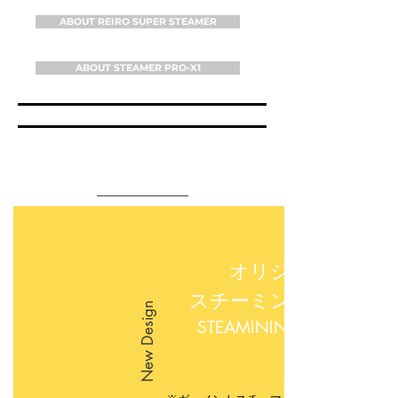
ABOUT REIRO SUPER STEAMER
ABOUT STEAMER PRO-X1
アクセサリー・新開発​ / NEW
DESIGN ACCESSORIES
オリジナル
スチーミングボード
New Design
STEAMINING BOARD