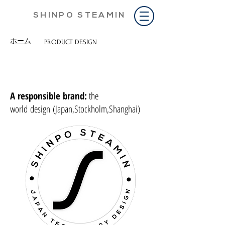
S H I N P O S T E A M I N
ホーム
PRODUCT DESIGN
​EXPERTISE 専門技術
high-
level design
A responsible brand:
the
world design
(Japan
,Stockholm
,Shanghai
)