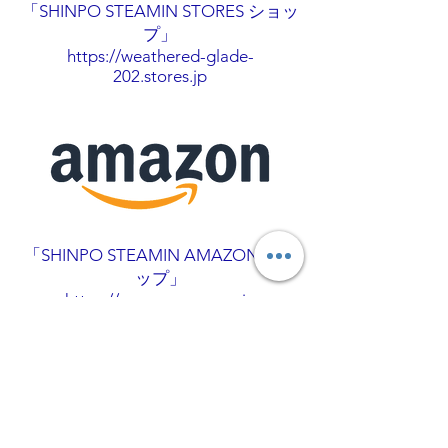
「SHINPO STEAMIN STORES ショッ
プ」
https://weathered-glade-
202.stores.jp
「SHINPO STEAMIN AMAZON ショ
ップ」
https://www.amazon.co.jp
株式会社素手屋東京
MAIL
info@sudeyatokyo.com