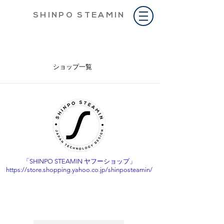
S H I N P O S T E A M I N
ショップ一覧
「SHINPO STEAMIN ヤフーショップ」
https://store.shopping.yahoo.co.jp/shinposteamin/